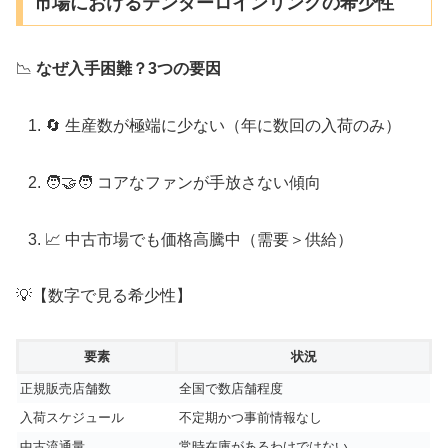
市場におけるテンダーロインリングの希少性
📉
なぜ入手困難？3つの要因
🔄 生産数が極端に少ない（年に数回の入荷のみ）
🧑‍🤝‍🧑 コアなファンが手放さない傾向
📈 中古市場でも価格高騰中（需要＞供給）
💡【数字で見る希少性】
要素
状況
正規販売店舗数
全国で数店舗程度
入荷スケジュール
不定期かつ事前情報なし
中古流通量
常時在庫があるわけではない