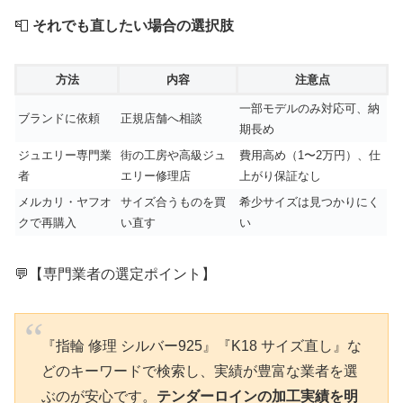
📮
それでも直したい場合の選択肢
方法
内容
注意点
一部モデルのみ対応可、納
ブランドに依頼
正規店舗へ相談
期長め
ジュエリー専門業
街の工房や高級ジュ
費用高め（1〜2万円）、仕
者
エリー修理店
上がり保証なし
メルカリ・ヤフオ
サイズ合うものを買
希少サイズは見つかりにく
クで再購入
い直す
い
💬【専門業者の選定ポイント】
『指輪 修理 シルバー925』『K18 サイズ直し』な
どのキーワードで検索し、実績が豊富な業者を選
ぶのが安心です。
テンダーロインの加工実績を明