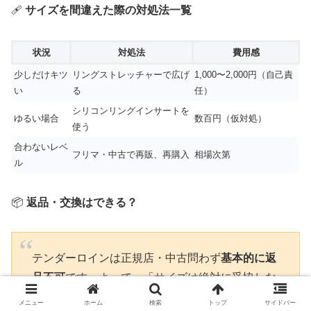
🩹
サイズを間違えた際の対処法一覧
状況
対処法
費用感
少しだけキツ
リングストレッチャーで広げ
1,000〜2,000円（自己責
い
る
任）
シリコンリングインサートを
ゆるい場合
数百円（仮対処）
使う
合わないレベ
フリマ・中古で再販、再購入
相場次第
ル
📦
返品・交換はできる？
テンダーロインは正規店・中古問わず
基本的に返
品不可
です。よって、「サイズは絶対に妥協しな
い」「購入前に計測する」のが最大の防衛策で
メニュー
ホーム
検索
トップ
サイドバー