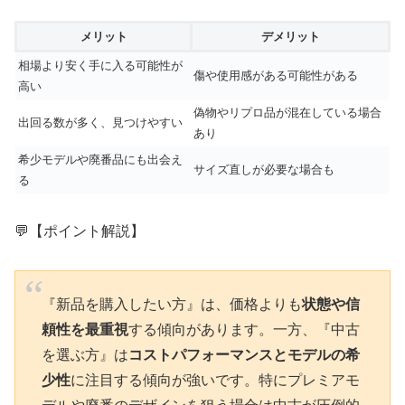
メリット
デメリット
相場より安く手に入る可能性が
傷や使用感がある可能性がある
高い
偽物やリプロ品が混在している場合
出回る数が多く、見つけやすい
あり
希少モデルや廃番品にも出会え
サイズ直しが必要な場合も
る
💬【ポイント解説】
『新品を購入したい方』は、価格よりも
状態や信
頼性を最重視
する傾向があります。一方、『中古
を選ぶ方』は
コストパフォーマンスとモデルの希
少性
に注目する傾向が強いです。特にプレミアモ