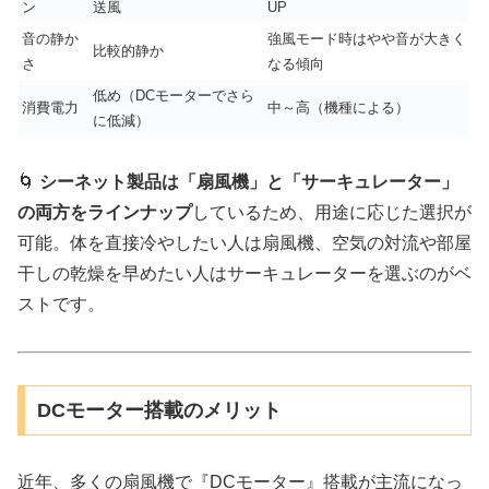
ン
送風
UP
音の静か
強風モード時はやや音が大きく
比較的静か
さ
なる傾向
低め（DCモーターでさら
消費電力
中～高（機種による）
に低減）
🌀
シーネット製品は「扇風機」と「サーキュレーター」
の両方をラインナップ
しているため、用途に応じた選択が
可能。体を直接冷やしたい人は扇風機、空気の対流や部屋
干しの乾燥を早めたい人はサーキュレーターを選ぶのがベ
ストです。
DCモーター搭載のメリット
近年、多くの扇風機で『DCモーター』搭載が主流になっ