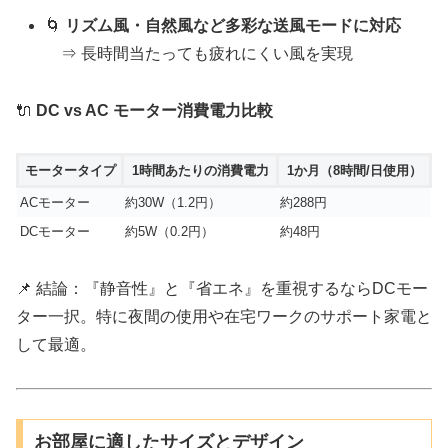
🌀
リズム風・自然風など多彩な送風モードに対応
⇒ 長時間当たっても疲れにくい風を実現
🔌
DC vs AC モーター消費電力比較
モータータイプ
1時間あたりの消費電力
1か月（8時間/日使用）
ACモーター
約30W（1.2円）
約288円
DCモーター
約5W（0.2円）
約48円
📌 結論：『静音性』と『省エネ』を重視するならDCモー
ター一択。特に夜間の使用や在宅ワークのサポート家電と
して最適。
お部屋に適したサイズとデザイン