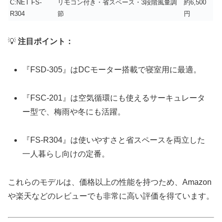
C:NET FS-
リモコン付き・省スペース・3段階風量調
約6,500
R304
節
円
💡
注目ポイント：
『FSD-305』はDCモーター搭載で寝室用に最適。
『FSC-201』は空気循環にも使えるサーキュレータ
ー型で、梅雨や冬にも活躍。
『FS-R304』は使いやすさと省スペースを両立した
一人暮らし向けの定番。
これらのモデルは、価格以上の性能を持つため、Amazon
や楽天などのレビューでも非常に高い評価を得ています。