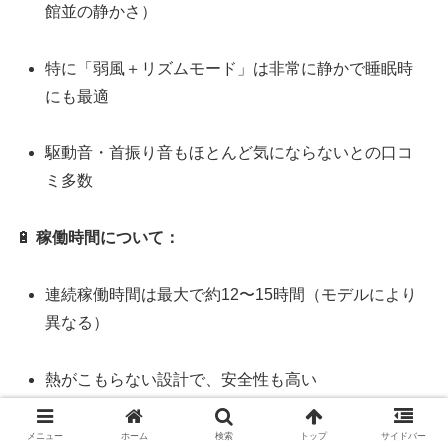
館並の静かさ）
特に「弱風＋リズムモード」は非常に静かで睡眠時
にも最適
駆動音・首振り音もほとんど気にならないとの口コ
ミ多数
🔋
稼働時間について：
連続稼働時間は最大で約12〜15時間（モデルにより
異なる）
熱がこもらない設計で、安全性も高い
自動停止機能付きで過剰稼働の心配がない
メニュー
ホーム
検索
トップ
サイドバー