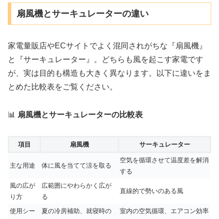
扇風機とサーキュレーターの違い
家電量販店やECサイトでよく混同されがちな『扇風機』
と『サーキュレーター』。どちらも風を起こす家電です
が、実は目的も構造も大きく異なります。以下に違いをま
とめた比較表をご覧ください。
📊
扇風機とサーキュレーターの比較表
項目
扇風機
サーキュレーター
空気を循環させて温度差を解消
主な用途
体に風を当てて涼を取る
する
風の広が
広範囲にやわらかく広が
直線的で勢いのある風
り方
る
使用シー
夏の冷房補助、就寝時の
室内の空気循環、エアコン効率