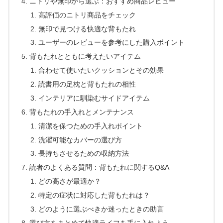
ニトリや無印から選ぶ：おすすめ商品レビュー
高評価のニトリ商品をチェック
無印で見つける快適な背もたれ
ユーザーのレビューを参考にした購入ポイント
背もたれとともに考えたいアイテム
合わせて使いたいクッションとその効果
読書用の足枕と背もたれの相性
インテリアに馴染むサイドアイテム
背もたれの手入れとメンテナンス
清潔を保つための手入れポイント
洗濯可能なカバーの選び方
長持ちさせるための収納方法
読者のよくある質問：背もたれに関するQ&A
どの高さが最適か？
特定の症状に対応した背もたれは？
どのように選ぶべきか迷ったときの助言
選び方をまとめて快適ライフを手に入れよう