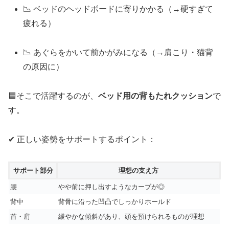
📉 ベッドのヘッドボードに寄りかかる（→硬すぎて
疲れる）
📉 あぐらをかいて前かがみになる（→肩こり・猫背
の原因に）
🟦そこで活躍するのが、
ベッド用の背もたれクッション
で
す。
✔ 正しい姿勢をサポートするポイント：
サポート部分
理想の支え方
腰
やや前に押し出すようなカーブが◎
背中
背骨に沿った凹凸でしっかりホールド
首・肩
緩やかな傾斜があり、頭を預けられるものが理想