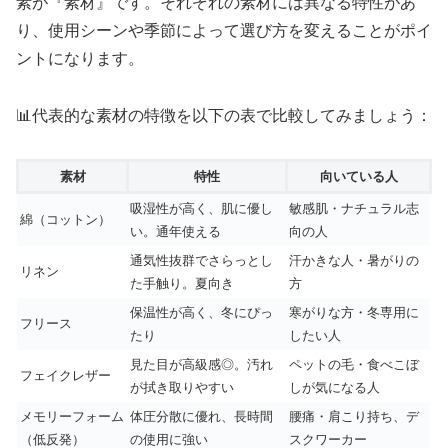
素が『素材』です。それぞれの素材には異なる特性があ
り、使用シーンや季節によって選び方を変えることがポイ
ントになります。
📊代表的な素材の特徴を以下の表で比較してみましょう：
素材
特性
向いている人
吸湿性が高く、肌に優し
敏感肌・ナチュラル志
綿（コットン）
い。通年使える
向の人
通気性抜群でさらっとし
汗かきな人・暑がりの
リネン
た手触り。夏向き
方
保温性が高く、冬にぴっ
寒がりな方・冬専用に
フリース
たり
したい人
見た目が高級感◎。汚れ
ペットの毛・食べこぼ
フェイクレザー
が拭き取りやすい
しが気になる人
メモリーフォーム
体圧分散に優れ、長時間
腰痛・肩こり持ち、デ
（低反発）
の使用に強い
スクワーカー