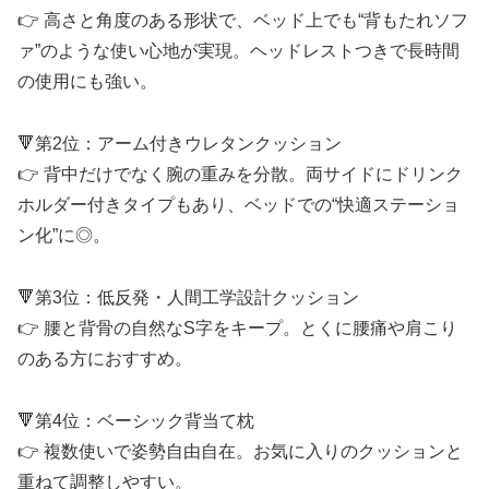
👉 高さと角度のある形状で、ベッド上でも“背もたれソフ
ァ”のような使い心地が実現。ヘッドレストつきで長時間
の使用にも強い。
🔻第2位：アーム付きウレタンクッション
👉 背中だけでなく腕の重みを分散。両サイドにドリンク
ホルダー付きタイプもあり、ベッドでの“快適ステーショ
ン化”に◎。
🔻第3位：低反発・人間工学設計クッション
👉 腰と背骨の自然なS字をキープ。とくに腰痛や肩こり
のある方におすすめ。
🔻第4位：ベーシック背当て枕
👉 複数使いで姿勢自由自在。お気に入りのクッションと
重ねて調整しやすい。