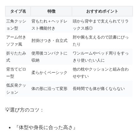
タイプ名
特徴
おすすめポイント
三角クッシ
背もたれ＋ヘッドレ
頭から背中まで支えられてリラ
ョン型
スト機能付き
ックス感◎
アーム付き
肘や腕も支えるので読書にぴっ
肘掛けつき・自立式
ソファ風
たり
折りたたみ
使用後コンパクトに
ワンルームやベッド周りをすっ
式
収納
きり使いたい人に
背当てピロ
他の枕やクッションと組み合わ
柔らかくベーシック
ー型
せやすい
低反発クッ
体の形に沿って変形
長時間でも体が痛くならない
ション
💡選び方のコツ：
『体型や身長に合った高さ』