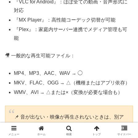
『VLC for Android』：ほぼ全ての動画・音声形式に
対応
『MX Player』：高性能コーデック切替が可能
『Plex』：家庭内サーバー連携でメディア管理も可
能
🎥 一般的な再生可能ファイル：
MP4、MP3、AAC、WAV → ◯
MKV、FLAC、OGG → △（機種またはアプリ依存）
WMV、AVI → △または×（変換が必要な場合も）
📌 音が出ない・映像が再生されないときは、別ア
プリでの再生を試してみましょう。
メニュー
ホーム
検索
トップ
サイドバー