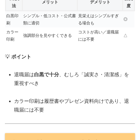
メリット
デメリット
法
度
白黒印
シンプル・低コスト・公式書
見栄えはシンプルすぎ
◎
刷
類に適切
る場合も
カラー
コストが高い／退職届
強調部分を見やすくできる
△
印刷
には不要
💡
ポイント
退職届は
白黒で十分
、むしろ「誠実さ・清潔感」を
重視すべき
カラー印刷は履歴書やプレゼン資料向けであり、退
職届には不要