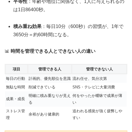
平等性
：年齢や地位に関係なく、1人に与えられるの
は1日86400秒。
積み重ね効果
：毎日10分（600秒）の習慣が、1年で
3650分＝約60時間になる。
📊
時間を管理できる人とできない人の違い
項目
管理できる人
管理できない人
毎日の行動
計画的、優先順位を意識
流れ任せ、気分次第
無駄な時間
削減できている
SNS・テレビに大量消費
明確に積み重なりが見え
何をやったか曖昧で成果が薄
成果・成長
る
い
ストレス管
追われる感覚が強く疲弊しや
余裕があり健康的
理
すい