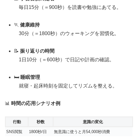
毎日15分（＝900秒）を読書や勉強にあてる。
🏃
健康維持
30分（＝1800秒）のウォーキングを習慣化。
📝
振り返りの時間
1日10分（＝600秒）で日記や計画の確認。
🛏️
睡眠管理
就寝・起床時刻を固定してリズムを整える。
📊
時間の応用シナリオ例
行動
秒数
意識の変化
SNS閲覧
1800秒/日
無意識に使うと月54,000秒消費