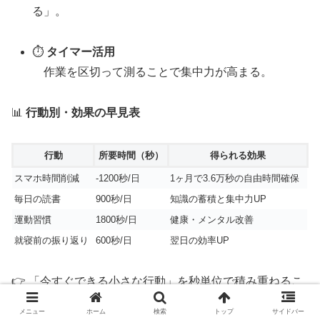
る」。
⏱️
タイマー活用
作業を区切って測ることで集中力が高まる。
📊
行動別・効果の早見表
行動
所要時間（秒）
得られる効果
スマホ時間削減
-1200秒/日
1ヶ月で3.6万秒の自由時間確保
毎日の読書
900秒/日
知識の蓄積と集中力UP
運動習慣
1800秒/日
健康・メンタル改善
就寝前の振り返り
600秒/日
翌日の効率UP
👉 「今すぐできる小さな行動」を秒単位で積み重ねるこ
とで、人生全体に大きな違いが生まれます。
メニュー
ホーム
検索
トップ
サイドバー