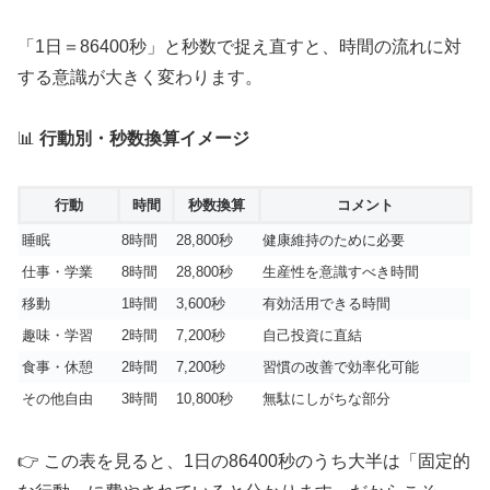
「1日＝86400秒」と秒数で捉え直すと、時間の流れに対
する意識が大きく変わります。
📊
行動別・秒数換算イメージ
行動
時間
秒数換算
コメント
睡眠
8時間
28,800秒
健康維持のために必要
仕事・学業
8時間
28,800秒
生産性を意識すべき時間
移動
1時間
3,600秒
有効活用できる時間
趣味・学習
2時間
7,200秒
自己投資に直結
食事・休憩
2時間
7,200秒
習慣の改善で効率化可能
その他自由
3時間
10,800秒
無駄にしがちな部分
👉 この表を見ると、1日の86400秒のうち大半は「固定的