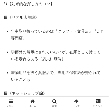
🔍【効果的な探し方のコツ】
🟧《リアル店舗編》
年中取り扱っているのは『クラフト・文具店』『DIY
専門店』
季節外の展示はされていないが、在庫として持って
いる場合もある（店員に確認）
着物用品を扱う呉服店で、専用の保管紙が売られて
いることも
🟦《ネットショップ編》
メニュー
ホーム
検索
トップ
サイドバー
楽天市場・Yahoo!ショッピングで「雛人形 包装紙」