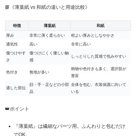
📘《薄葉紙 vs 和紙の違いと用途比較》
特徴
薄葉紙
和紙
厚み
非常に薄く柔らかい
程よい厚みとしなやかさ
通気性
高い
非常に高い
傷つけやす
傷つけにくく優しい触
しっとりした質感で包みやすい
さ
感
柄物や色付きも多く、選択肢が
色付き
無地が多い
豊富
顔・手・足などの小部
全体を包む、衣装保護に向いて
適した部位
品
いる
👑ポイント
『薄葉紙』は繊細なパーツ用。ふんわりと包むだけ
でOK。