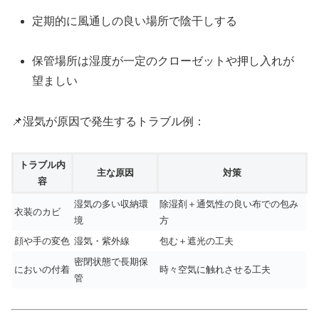
定期的に風通しの良い場所で陰干しする
保管場所は湿度が一定のクローゼットや押し入れが
望ましい
📌湿気が原因で発生するトラブル例：
トラブル内
主な原因
対策
容
湿気の多い収納環
除湿剤＋通気性の良い布での包み
衣装のカビ
境
方
顔や手の変色
湿気・紫外線
包む＋遮光の工夫
密閉状態で長期保
においの付着
時々空気に触れさせる工夫
管