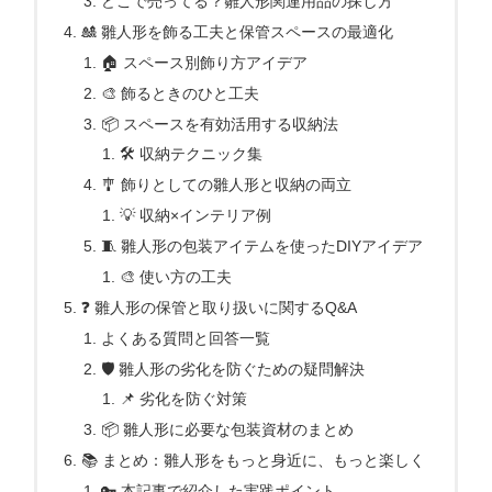
どこで売ってる？雛人形関連用品の探し方
🎎 雛人形を飾る工夫と保管スペースの最適化
🏠 スペース別飾り方アイデア
🎨 飾るときのひと工夫
📦 スペースを有効活用する収納法
🛠 収納テクニック集
🎐 飾りとしての雛人形と収納の両立
💡 収納×インテリア例
🧵 雛人形の包装アイテムを使ったDIYアイデア
🎨 使い方の工夫
❓ 雛人形の保管と取り扱いに関するQ&A
よくある質問と回答一覧
🛡 雛人形の劣化を防ぐための疑問解決
📌 劣化を防ぐ対策
📦 雛人形に必要な包装資材のまとめ
📚 まとめ：雛人形をもっと身近に、もっと楽しく
🔑 本記事で紹介した実践ポイント