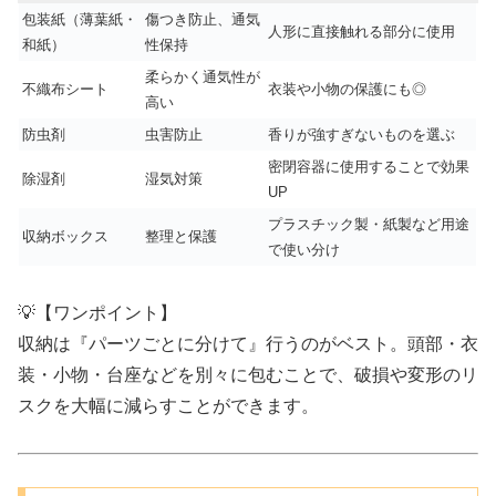
包装紙（薄葉紙・
傷つき防止、通気
人形に直接触れる部分に使用
和紙）
性保持
柔らかく通気性が
不織布シート
衣装や小物の保護にも◎
高い
防虫剤
虫害防止
香りが強すぎないものを選ぶ
密閉容器に使用することで効果
除湿剤
湿気対策
UP
プラスチック製・紙製など用途
収納ボックス
整理と保護
で使い分け
💡【ワンポイント】
収納は『パーツごとに分けて』行うのがベスト。頭部・衣
装・小物・台座などを別々に包むことで、破損や変形のリ
スクを大幅に減らすことができます。