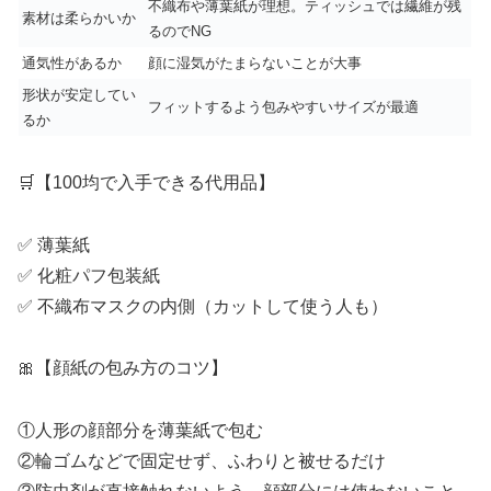
不織布や薄葉紙が理想。ティッシュでは繊維が残
素材は柔らかいか
るのでNG
通気性があるか
顔に湿気がたまらないことが大事
形状が安定してい
フィットするよう包みやすいサイズが最適
るか
🛒【100均で入手できる代用品】
✅ 薄葉紙
✅ 化粧パフ包装紙
✅ 不織布マスクの内側（カットして使う人も）
🎀【顔紙の包み方のコツ】
①人形の顔部分を薄葉紙で包む
②輪ゴムなどで固定せず、ふわりと被せるだけ