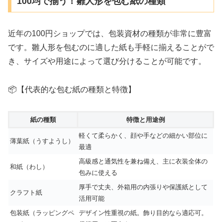
100均で揃う！雛人形を包む紙の種類
近年の100円ショップでは、包装資材の種類が非常に豊富
です。雛人形を包むのに適した紙も手軽に揃えることがで
き、サイズや用途によって選び分けることが可能です。
📦【代表的な包む紙の種類と特徴】
紙の種類
特徴と用途例
軽くて柔らかく、顔や手などの細かい部位に
薄葉紙（うすようし）
最適
高級感と通気性を兼ね備え、主に衣装全体の
和紙（わし）
包みに使える
厚手で丈夫、外箱用の内張りや保護紙として
クラフト紙
活用可能
包装紙（ラッピングペ
デザイン性重視の紙。飾り目的なら適応可。