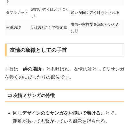
ト
結びが強くほどけにく
ダブルノット
願いが固く強く叶うとされる
い
友情や家族愛を深めたいとき
三重結び
3回結ぶことで安定感
に◎
友情の象徴としての手首
手首は「
絆の場所
」とも呼ばれ、友情の証としてミサンガ
を巻くのにぴったりの部位です。
🤝 友情ミサンガの特徴
同じデザインのミサンガをお揃いで着ける
ことで、
距離があっても繋がっている感覚を得られる。