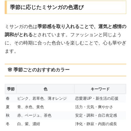
季節に応じたミサンガの色選び
ミサンガの色は
季節感を取り入れることで、運気と感情の
調和がとれる
とされています。ファッションと同じよう
に、その時期に合った色合いを楽しむことで、心も華やぎ
ます。
🌸 季節ごとのおすすめカラー
季節
色
キーワード
春
ピンク、若草色、薄オレンジ
恋愛運UP・新生活の応援
夏
青、水色、黄色
活力・元気・爽やかさ
秋
赤、ベージュ、茶色
安定・調和・自己肯定感
冬
白、紫、濃紺
浄化・静寂・内面の成長