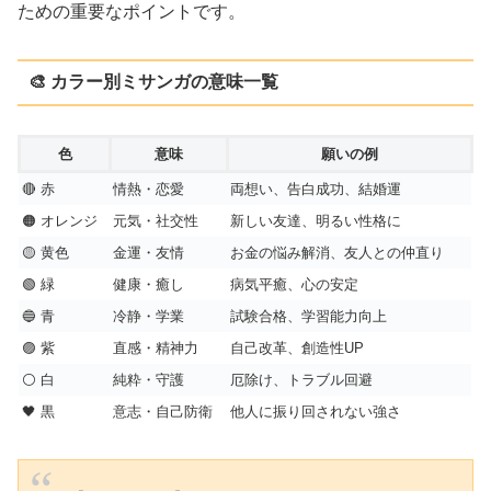
ための重要なポイントです。
🎨 カラー別ミサンガの意味一覧
色
意味
願いの例
🔴 赤
情熱・恋愛
両想い、告白成功、結婚運
🟠 オレンジ
元気・社交性
新しい友達、明るい性格に
🟡 黄色
金運・友情
お金の悩み解消、友人との仲直り
🟢 緑
健康・癒し
病気平癒、心の安定
🔵 青
冷静・学業
試験合格、学習能力向上
🟣 紫
直感・精神力
自己改革、創造性UP
⚪ 白
純粋・守護
厄除け、トラブル回避
🖤 黒
意志・自己防衛
他人に振り回されない強さ