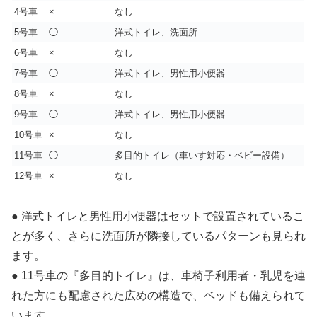
4号車
×
なし
5号車
◯
洋式トイレ、洗面所
6号車
×
なし
7号車
◯
洋式トイレ、男性用小便器
8号車
×
なし
9号車
◯
洋式トイレ、男性用小便器
10号車
×
なし
11号車
◯
多目的トイレ（車いす対応・ベビー設備）
12号車
×
なし
● 洋式トイレと男性用小便器はセットで設置されているこ
とが多く、さらに洗面所が隣接しているパターンも見られ
ます。
● 11号車の『多目的トイレ』は、車椅子利用者・乳児を連
れた方にも配慮された広めの構造で、ベッドも備えられて
います。