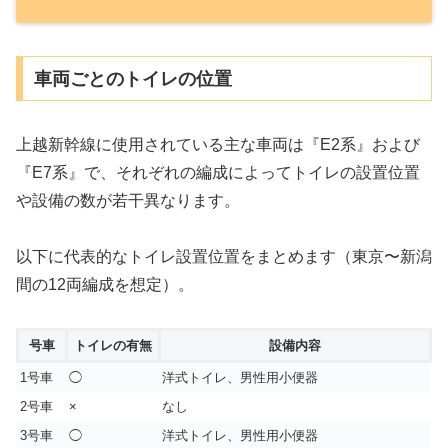
車両ごとのトイレの位置
上越新幹線に使用されている主な車両は『E2系』および
『E7系』で、それぞれの編成によってトイレの設置位置
や設備の数が若干異なります。
以下に代表的なトイレ設置位置をまとめます（東京〜新潟
間の12両編成を想定）。
号車
トイレの有無
設備内容
1号車
◯
洋式トイレ、男性用小便器
2号車
×
なし
3号車
◯
洋式トイレ、男性用小便器