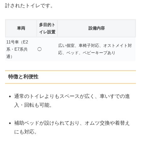
計されたトイレです。
多目的ト
車両
設備内容
イレ設置
11号車（E2
広い個室、車椅子対応、オストメイト対
系・E7系共
◯
応、ベッド、ベビーキープあり
通）
特徴と利便性
通常のトイレよりもスペースが広く、車いすでの進
入・回転も可能。
補助ベッドが設けられており、オムツ交換や着替え
にも対応。