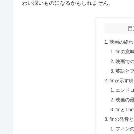
わい深いものになるかもしれません。
目
映画の終わ
finの
映画での
英語と
finが示
エンド
映画の
finとTh
finの発音
フィン