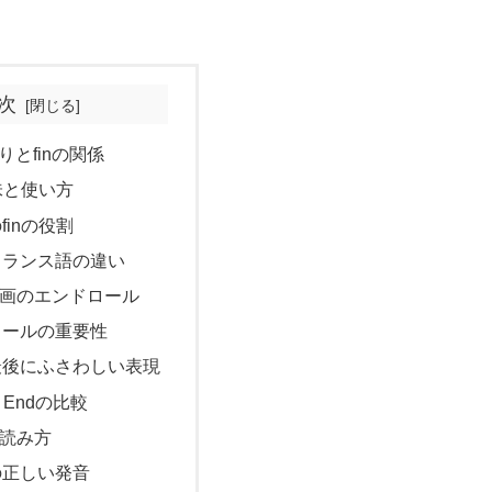
次
りとfinの関係
意味と使い方
finの役割
フランス語の違い
す映画のエンドロール
ロールの重要性
最後にふさわしい表現
e Endの比較
と読み方
の正しい発音