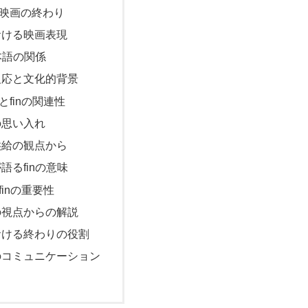
映画の終わり
おける映画表現
日本語の関係
反応と文化的背景
とfinの関連性
の思い入れ
供給の観点から
語るfinの意味
inの重要性
の視点からの解説
おける終わりの役割
のコミュニケーション