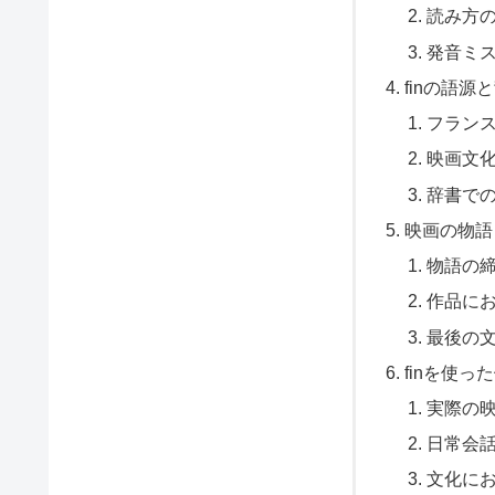
読み方
発音ミ
finの語源
フラン
映画文
辞書での
映画の物語と
物語の
作品に
最後の
finを使っ
実際の
日常会
文化に