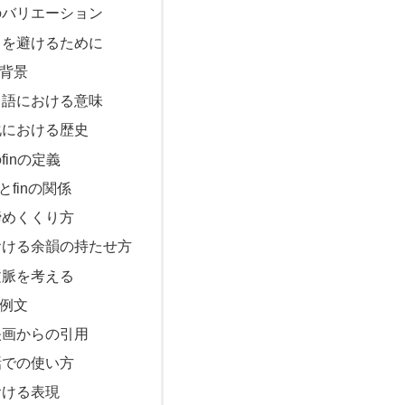
のバリエーション
スを避けるために
と背景
ス語における意味
化における歴史
finの定義
finの関係
締めくくり方
おける余韻の持たせ方
文脈を考える
た例文
映画からの引用
話での使い方
おける表現