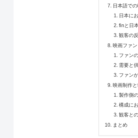
日本語での
日本に
finと
観客の
映画ファン
ファン
需要と
ファンが
映画制作とf
製作側
構成に
観客と
まとめ