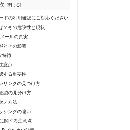
次
カードの利用確認にご対応ください
は？その危険性と現状
認メールの真実
容とその影響
な特徴
注意点
認する重要性
いリンクの見つけ方
用確認の見分け方
セス方法
ッシングの違い
いに関する注意点